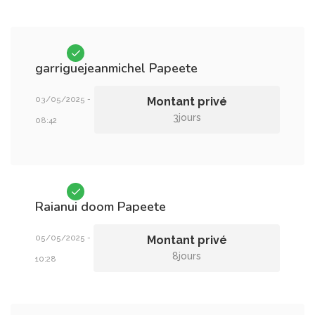
garriguejeanmichel
Papeete
03/05/2025 -
Montant privé
3jours
08:42
Raianui doom
Papeete
05/05/2025 -
Montant privé
8jours
10:28