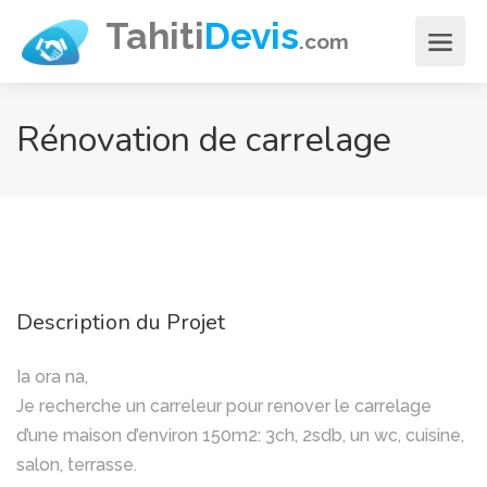
Aller
Tahiti
Devis
.com
au
contenu
principal
Rénovation de carrelage
Description du Projet
Ia ora na,
Je recherche un carreleur pour renover le carrelage
d’une maison d’environ 150m2: 3ch, 2sdb, un wc, cuisine,
salon, terrasse.