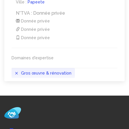
Ville :
Papeete
N°TVA : Donnée privée
Donnée privée
Donnée privée
Donnée privée
Domaines d'expertise
Gros œuvre & rénovation