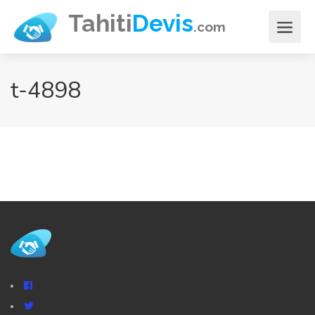
Aller
Tahiti
Devis
.com
au
contenu
principal
t-4898