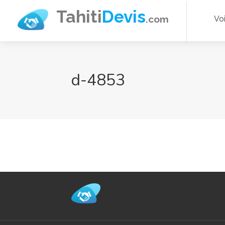
Aller
Tahiti
Devis
.com
Vo
au
contenu
principal
d-4853