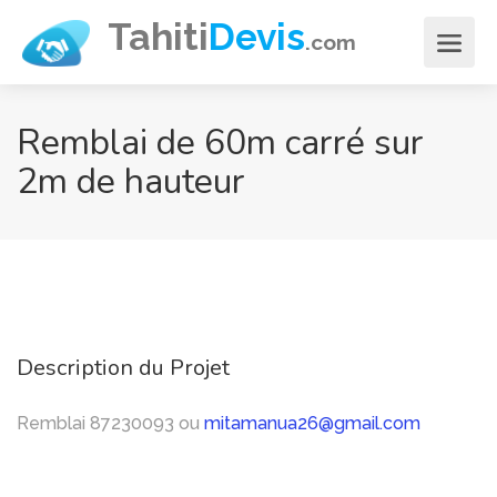
Aller
Tahiti
Devis
.com
au
contenu
principal
Remblai de 60m carré sur
2m de hauteur
Description du Projet
Remblai 87230093 ou
mitamanua26@gmail.com