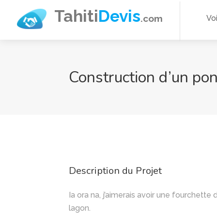
Aller
Tahiti
Devis
.com
Vo
au
contenu
principal
Construction d’un pont
Description du Projet
Ia ora na, j’aimerais avoir une fourchette 
lagon.